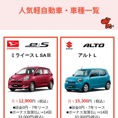
人気軽自動車・車種一覧
ミライース L SAⅢ
アルト L
12,900
15,300
月々
円（税込）
月々
円（税込）
■頭金0円・7年リース
■頭金0円・7年リース
■ボーナス加算払い×14回
■ボーナス加算払い×14回
33,000円(税込)
33,000円(税込)